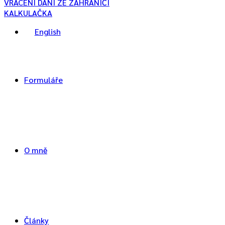
VRÁCENÍ DANI ZE ZAHRANIČÍ
KALKULAČKA
English
Formuláře
O mně
Články